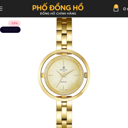
0
0
-15%
SOLD OUT