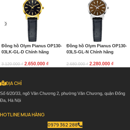
Đồng hồ Olym Pianus OP130-
Đồng hồ Olym Pianus OP130-
03LK-GL-D Chính hãng
03LS-GL-N Chính hãng
2.650.000
₫
2.280.000
₫
3.120.000
₫
2.680.000
₫
ĐỊA CHỈ
Số 6/20/33, ngõ Văn Chương 2, phường Văn Chương, quận Đống
Đa, Hà Nội
HOTLINE MUA HÀNG
0979 362 288