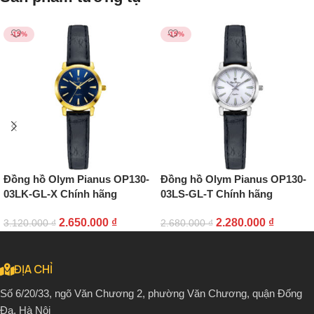
-15%
-15%
Đồng hồ Olym Pianus OP130-
Đồng hồ Olym Pianus OP130-
03LK-GL-X Chính hãng
03LS-GL-T Chính hãng
2.650.000
₫
2.280.000
₫
3.120.000
₫
2.680.000
₫
ĐỊA CHỈ
Số 6/20/33, ngõ Văn Chương 2, phường Văn Chương, quận Đống
Đa, Hà Nội