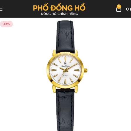
0
0
-15%