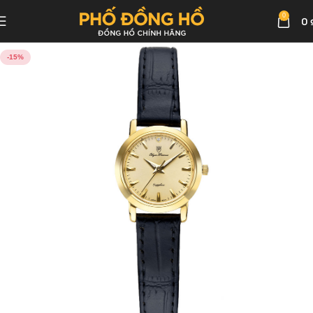
0
0
-15%