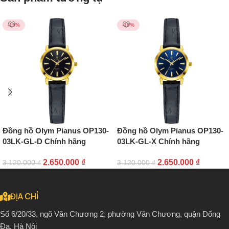
-15%
-15%
Đồng hồ Olym Pianus OP130-
Đồng hồ Olym Pianus OP130-
03LK-GL-D Chính hãng
03LK-GL-X Chính hãng
2.650.000
₫
2.650.000
₫
3.120.000
₫
3.120.000
₫
ĐỊA CHỈ
Số 6/20/33, ngõ Văn Chương 2, phường Văn Chương, quận Đống
Đa, Hà Nội