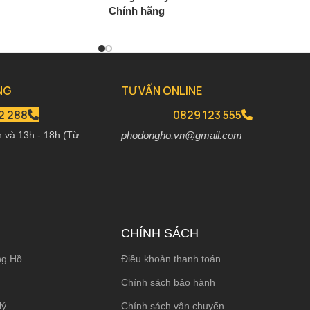
Chính hãng
00
₫
2.280.000
₫
2.680.000
₫
NG
TƯ VẤN ONLINE
2 288
0829 123 555
h và 13h - 18h (Từ
phodongho.vn@gmail.com
CHÍNH SÁCH
ng Hồ
Điều khoản thanh toán
Chính sách bảo hành
lý
Chính sách vận chuyển