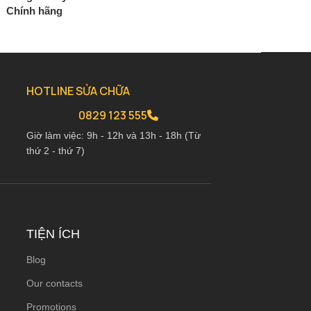
Chính hãng
Chính hãng
2.280.000
₫
2.280.0
2.680.000
₫
2.680.000
₫
HOTLINE SỬA CHỮA
0829 123 555
Giờ làm việc: 9h - 12h và 13h - 18h (Từ
thứ 2 - thứ 7)
TIỆN ÍCH
Blog
Our contacts
Promotions