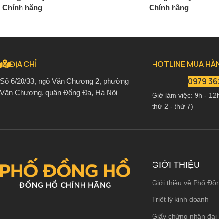
Chính hãng
Chính hãng
2.650.000
₫
2.650.0
3.120.000
₫
3.120.000
₫
ĐỊA CHỈ
HOTLINE MUA HÀ
0979 36
Số 6/20/33, ngõ Văn Chương 2, phường
Văn Chương, quận Đống Đa, Hà Nội
Giờ làm việc: 9h - 12
thứ 2 - thứ 7)
GIỚI THIỆU
Giới thiệu về Phố Đồ
Triết lý kinh doanh
Giấy chứng nhận đại 