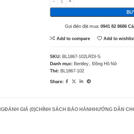
BU
Gọi điện đặt mua:
0941 82 8686
Cá
Add to compare
Add to wishlis
SKU:
BL1867-102LRDI-S
Danh mục:
Bentley
,
Đồng Hồ Nữ
Thẻ:
BL1867-102
Share:
NG
ĐÁNH GIÁ (0)
CHÍNH SÁCH BẢO HÀNH
HƯỚNG DẪN CHỌ