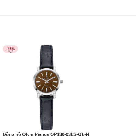
-15%
-15%
Đồng hồ Olym Pianus OP130-03LS-GL-N
Đồng hồ Olym Pian