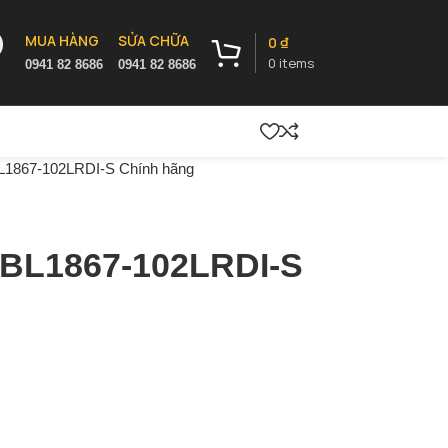
MUA HÀNG
SỬA CHỮA
0
₫
0
items
0941 82 8686
0941 82 8686
BL1867-102LRDI-S Chính hãng
 BL1867-102LRDI-S