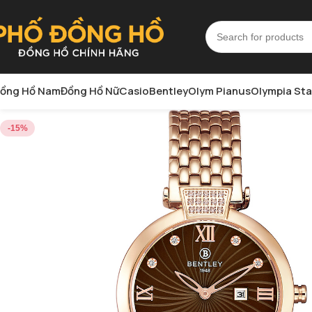
ồng Hồ Nam
Đồng Hồ Nữ
Casio
Bentley
Olym Pianus
Olympia Sta
-15%