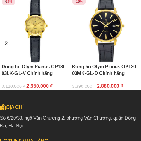
-15%
-15%
Đồng hồ Olym Pianus OP130-
Đồng hồ Olym Pianus OP130-
03LK-GL-V Chính hãng
03MK-GL-D Chính hãng
2.650.000
₫
2.880.000
₫
3.120.000
₫
3.390.000
₫
ĐỊA CHỈ
Số 6/20/33, ngõ Văn Chương 2, phường Văn Chương, quận Đống
Đa, Hà Nội