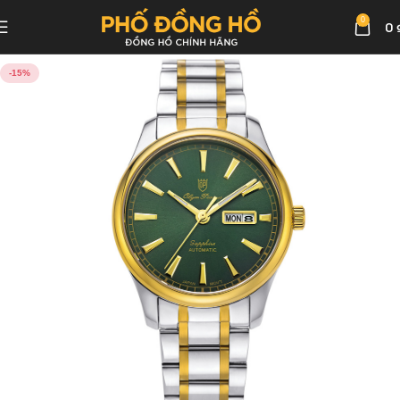
0
0
-15%