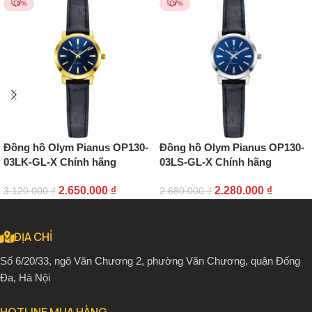
-15%
-15%
Đồng hồ Olym Pianus OP130-
Đồng hồ Olym Pianus OP130-
03LK-GL-X Chính hãng
03LS-GL-X Chính hãng
2.650.000
₫
2.280.000
₫
3.120.000
₫
2.680.000
₫
ĐỊA CHỈ
Số 6/20/33, ngõ Văn Chương 2, phường Văn Chương, quận Đống
Đa, Hà Nội