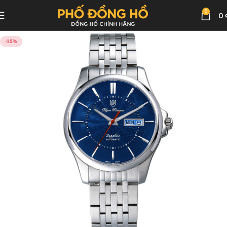
0
0
-15%