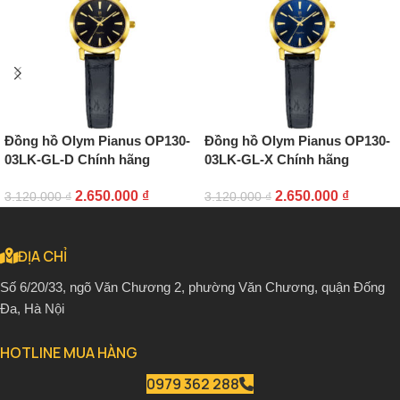
Đồng hồ Olym Pianus OP130-
Đồng hồ Olym Pianus OP130-
03LK-GL-D Chính hãng
03LK-GL-X Chính hãng
2.650.000
₫
2.650.000
₫
3.120.000
₫
3.120.000
₫
ĐỊA CHỈ
Số 6/20/33, ngõ Văn Chương 2, phường Văn Chương, quận Đống
Đa, Hà Nội
HOTLINE MUA HÀNG
0979 362 288