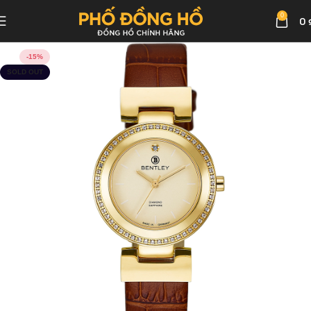
0
0
-15%
SOLD OUT