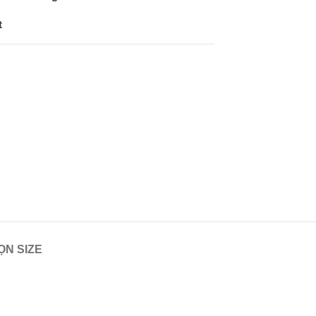
t
N SIZE