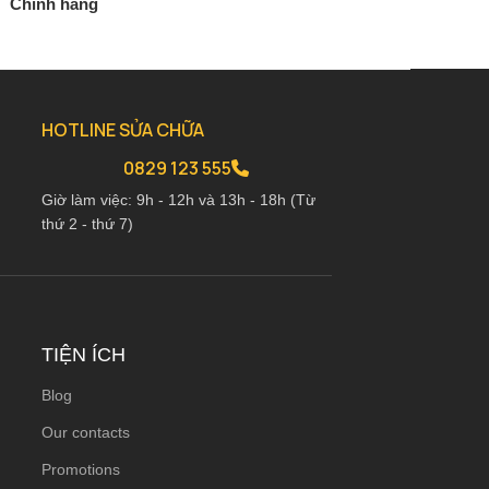
Chính hãng
Chính hãng
2.880.000
₫
2.690.0
3.390.000
₫
3.170.000
₫
HOTLINE SỬA CHỮA
0829 123 555
Giờ làm việc: 9h - 12h và 13h - 18h (Từ
thứ 2 - thứ 7)
TIỆN ÍCH
Blog
Our contacts
Promotions