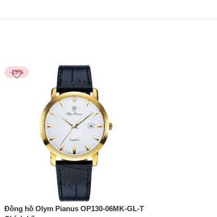
-15%
-15%
Đồng hồ Olym Pianus OP130-06MK-GL-T
Đồng hồ Olym Pia