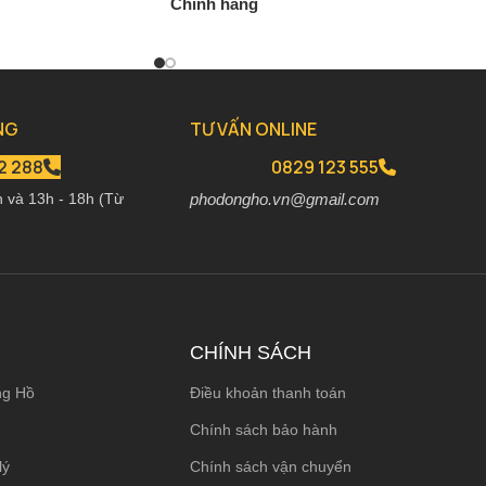
Chính hãng
00
₫
2.690.000
₫
3.170.000
₫
NG
TƯ VẤN ONLINE
2 288
0829 123 555
h và 13h - 18h (Từ
phodongho.vn@gmail.com
CHÍNH SÁCH
ng Hồ
Điều khoản thanh toán
Chính sách bảo hành
lý
Chính sách vận chuyển