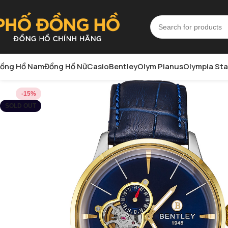
ồng Hồ Nam
Đồng Hồ Nữ
Casio
Bentley
Olym Pianus
Olympia Sta
-15%
SOLD OUT