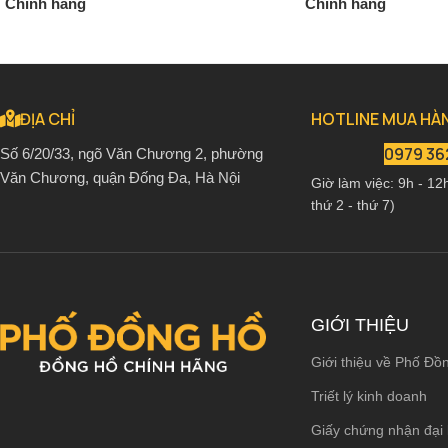
Chính hãng
Chính hãng
2.880.000
₫
2.690.0
3.390.000
₫
3.170.000
₫
ĐỊA CHỈ
HOTLINE MUA HÀ
0979 36
Số 6/20/33, ngõ Văn Chương 2, phường
Văn Chương, quận Đống Đa, Hà Nội
Giờ làm việc: 9h - 12
thứ 2 - thứ 7)
GIỚI THIỆU
Giới thiệu về Phố Đồ
Triết lý kinh doanh
Giấy chứng nhận đại 