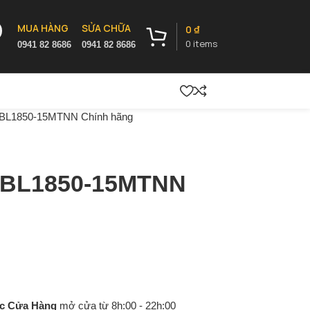
MUA HÀNG
SỬA CHỮA
0
₫
0
items
0941 82 8686
0941 82 8686
y BL1850-15MTNN Chính hãng
y BL1850-15MTNN
c Cửa Hàng
mở cửa từ 8h:00 - 22h:00