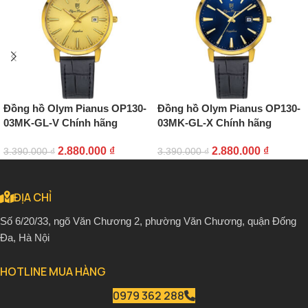
Đồng hồ Olym Pianus OP130-
Đồng hồ Olym Pianus OP130-
03MK-GL-V Chính hãng
03MK-GL-X Chính hãng
2.880.000
₫
2.880.000
₫
3.390.000
₫
3.390.000
₫
ĐỊA CHỈ
Số 6/20/33, ngõ Văn Chương 2, phường Văn Chương, quận Đống
Đa, Hà Nội
HOTLINE MUA HÀNG
0979 362 288