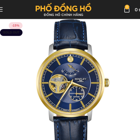
0
0
-15%
SOLD OUT