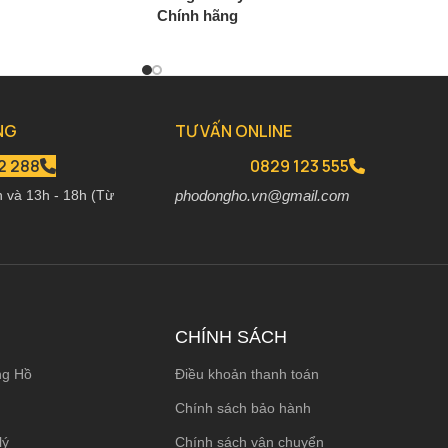
Chính hãng
00
₫
2.650.000
₫
3.120.000
₫
NG
TƯ VẤN ONLINE
2 288
0829 123 555
h và 13h - 18h (Từ
phodongho.vn@gmail.com
CHÍNH SÁCH
ng Hồ
Điều khoản thanh toán
Chính sách bảo hành
lý
Chính sách vận chuyển