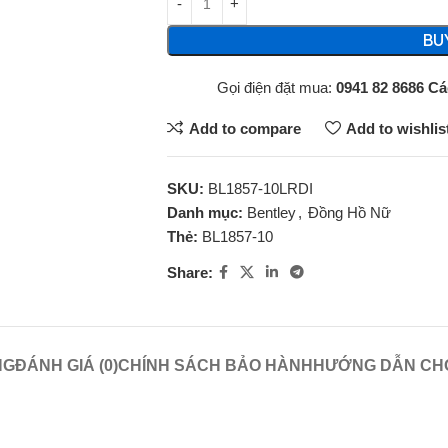
BU
Gọi điện đặt mua:
0941 82 8686
Cá
Add to compare
Add to wishlis
SKU:
BL1857-10LRDI
Danh mục:
Bentley
,
Đồng Hồ Nữ
Thẻ:
BL1857-10
Share:
NG
ĐÁNH GIÁ (0)
CHÍNH SÁCH BẢO HÀNH
HƯỚNG DẪN CHỌ