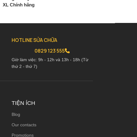
XL Chính hãng
Chính hãng
2.650.000
₫
2.650.0
3.120.000
₫
3.120.000
₫
HOTLINE SỬA CHỮA
0829 123 555
Giờ làm việc: 9h - 12h và 13h - 18h (Từ
thứ 2 - thứ 7)
TIỆN ÍCH
Blog
Our contacts
Promotions