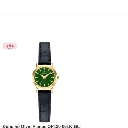
-15%
-15%
Đồng hồ Olym Pianus OP130-06LK-GL-
Đồng hồ Olym Pian