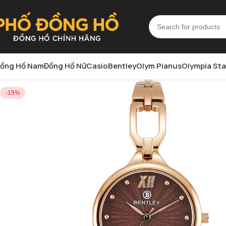
ồng Hồ Nam
Đồng Hồ Nữ
Casio
Bentley
Olym Pianus
Olympia Sta
-15%