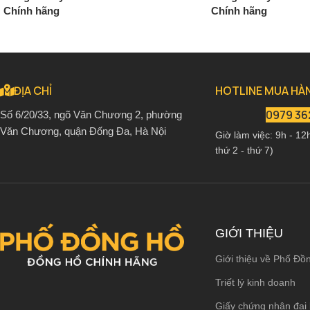
Chính hãng
Chính hãng
2.650.000
₫
2.280.0
3.120.000
₫
2.680.000
₫
ĐỊA CHỈ
HOTLINE MUA HÀ
0979 36
Số 6/20/33, ngõ Văn Chương 2, phường
Văn Chương, quận Đống Đa, Hà Nội
Giờ làm việc: 9h - 12
thứ 2 - thứ 7)
GIỚI THIỆU
Giới thiệu về Phố Đồ
Triết lý kinh doanh
Giấy chứng nhận đại 