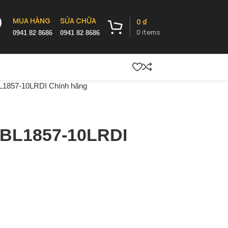
MUA HÀNG
SỬA CHỮA
0
₫
0
items
0941 82 8686
0941 82 8686
BL1857-10LRDI Chính hãng
 BL1857-10LRDI